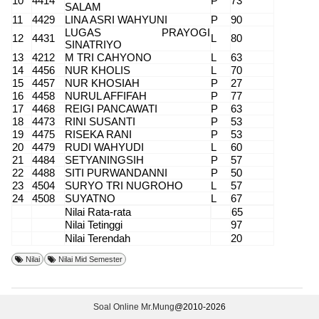
10
4414
P
73
SALAM
11
4429
LINA ASRI WAHYUNI
P
90
LUGAS PRAYOGI
12
4431
L
80
SINATRIYO
13
4212
M TRI CAHYONO
L
63
14
4456
NUR KHOLIS
L
70
15
4457
NUR KHOSIAH
P
27
16
4458
NURUL AFFIFAH
P
77
17
4468
REIGI PANCAWATI
P
63
18
4473
RINI SUSANTI
P
53
19
4475
RISEKA RANI
P
53
20
4479
RUDI WAHYUDI
L
60
21
4484
SETYANINGSIH
P
57
22
4488
SITI PURWANDANNI
P
50
23
4504
SURYO TRI NUGROHO
L
57
24
4508
SUYATNO
L
67
Nilai Rata-rata
65
Nilai Tetinggi
97
Nilai Terendah
20
Nilai
Nilai Mid Semester
Soal Online Mr.Mung
@2010-
2026