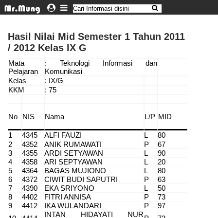
Hasil Nilai Mid Semester 1 Tahun 2011
/ 2012 Kelas IX G
Mata
: Teknologi Informasi dan
Pelajaran
Komunikasi
Kelas
: IX/G
KKM
: 75
No
NIS
Nama
L/P
MID
1
4345
ALFI FAUZI
L
80
2
4352
ANIK RUMAWATI
P
67
3
4355
ARDI SETYAWAN
L
90
4
4358
ARI SEPTYAWAN
L
20
5
4364
BAGAS MUJIONO
L
80
6
4372
CIWIT BUDI SAPUTRI
P
63
7
4390
EKA SRIYONO
L
50
8
4402
FITRI ANNISA
P
73
9
4412
IKA WULANDARI
P
97
INTAN HIDAYATI NUR